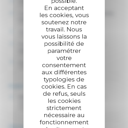
possible.
Affaires civiles
Justice
En acceptant
Communications électroniques (téléphone, internet,
les cookies, vous
télévision)
soutenez notre
Argent
travail. Nous
Information et protection du consommateur
vous laissons la
Argent
possibilité de
Associations de défense des consommateurs
paramétrer
agréées
Associations spécifiques et fondations
votre
Avocat
consentement
Justice
aux différentes
typologies de
cookies. En cas
Et aussi
de refus, seuls
Médiateur des communications électroniques :
les cookies
comment y recourir ?
strictement
Argent
nécessaire au
fonctionnement
Pour en savoir plus