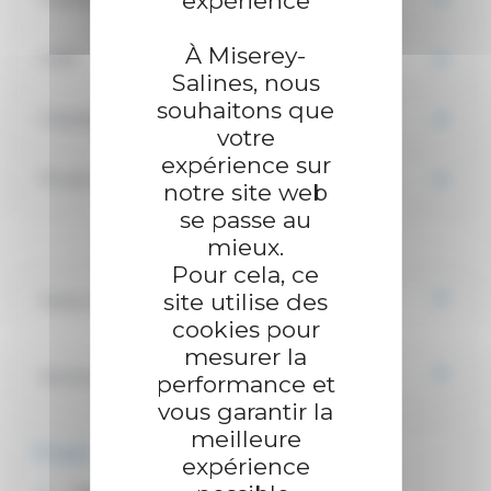
expérience
À Miserey-
Coût
Salines, nous
souhaitons que
Comment est traitée la demande ?
votre
expérience sur
Fin de la médiation
notre site web
se passe au
mieux.
Pour cela, ce
site utilise des
Textes de référence
cookies pour
mesurer la
Services en ligne et formulaires
performance et
vous garantir la
meilleure
Et aussi
expérience