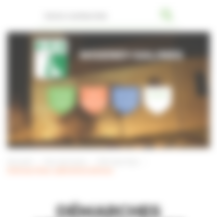
Panneau de gestion des cookies
MISEREY-SALINES
VOTRE
VOS
CULTURE
JE SUIS
MAIRIE
SERVICES
& LOISIRS
Accueil
Vos services
Démarches
Démarches administratives
DÉMARCHES