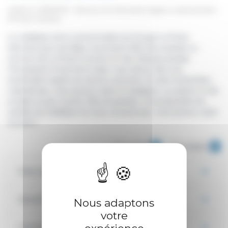
Vérifié le 13/09/2019 - Direction de l'information légale et administrative
(Premier ministre)
Le médiateur de la consommation du Groupe La Poste
intervient pour tout litige concernant l'offre des produits ou
services de La Poste (courrier et colis, Banque postale,
Chronopost). Avant de le saisir, vous devez faire une
réclamation auprès du service concerné. Si votre réclamation
n'aboutit pas, vous pouvez saisir le médiateur. La saisine se fait
en ligne ou par courrier. Elle est gratuite. Si la proposition de
solution du médiateur ne vous convient pas, vous pouvez saisir
la justice.
Tout replier
Tout déplier
Dans quels cas le saisir ?
Quand le saisir ?
Nous adaptons
votre
Comment le saisir ?