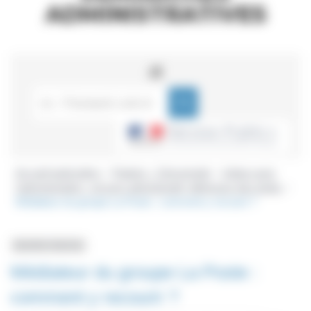
ADMINISTRATIVES
Accueil particuliers
Papiers - Citoyenneté
Litiges avec
>
>
l'administration : recours administratif, défenseur des droits
>
Médiateur du groupe La Poste : comment y recourir ?
Question-réponse
Médiateur du groupe La Poste :
comment y recourir ?