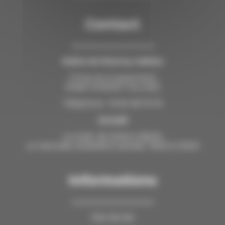
Contact
Mairie de Miserey-Salines
13 Rue du 9 septembre
25480 MISEREY-SALINES
Téléphone : 03 81 58 76 76
Accueil
Le lundi : de 14h00 à 18h00
Le mercredi, vendredi et samedi : 9h00 à 12h00
Informations
Plan de site