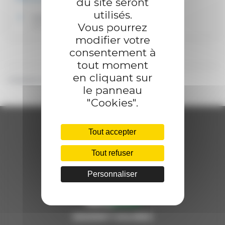
du site seront
utilisés.
Le Médiateur de la Poste
Vous pourrez
La Poste
modifier votre
consentement à
tout moment
en cliquant sur
©
Direction de l'information légale et administrative
le panneau
"Cookies".
Tout accepter
Tout refuser
Personnaliser
MISEREY-SALINES