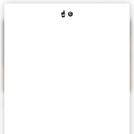
Panneau de gestion des cookies
MISEREY-SALINES
VOTRE
VOS
CULTURE
JE SUIS
MAIRIE
SERVICES
& LOISIRS
Accueil
Vos services
Démarches
Démarches administratives
DÉMARCHES