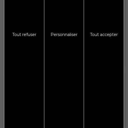
Crédits
Mentions légales
Protections des données
Tout refuser
Personnaliser
Tout accepter
S'abonner à Flash Info
Nous gardons vos données privées et ne les partageons
qu’avec les tierces parties qui rendent ce service possible.
En savoir plus.