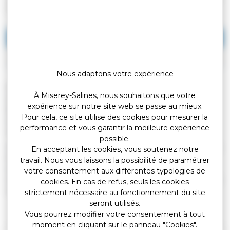
(Premier ministre)
Vous votez en France
Vous votez à l'étranger
Nous adaptons votre expérience
Pour participer au scrutin, vous ne pouvez pas voter par
À Miserey-Salines, nous souhaitons que votre
internet. Vous devez vous rendre à votre bureau de vote avec
expérience sur notre site web se passe au mieux.
les <a href="https://miserey-salines.fr/vos-
Pour cela, ce site utilise des cookies pour mesurer la
services/demarches/demarches-administratives/?
performance et vous garantir la meilleure expérience
xml=F1361">justificatifs d'identité</a> nécessaires.
possible.
Si toutefois vous êtes absent le jour du scrutin, vous pouvez <a
En acceptant les cookies, vous soutenez notre
href="https://miserey-salines.fr/vos-
travail. Nous vous laissons la possibilité de paramétrer
services/demarches/demarches-administratives/?
votre consentement aux différentes typologies de
xml=F1604">donner une procuration</a> à un électeur de votre
cookies. En cas de refus, seuls les cookies
commune afin qu'il vote à votre place.
strictement nécessaire au fonctionnement du site
seront utilisés.
Vous pourrez modifier votre consentement à tout
moment en cliquant sur le panneau "Cookies".