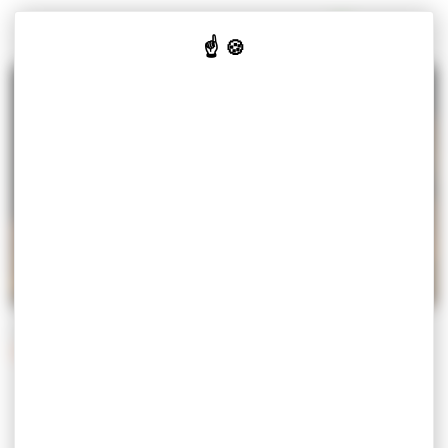
Panneau de gestion des cookies
MISEREY-SALINES
VOTRE
VOS
CULTURE
JE SUIS
MAIRIE
SERVICES
& LOISIRS
Accueil
Vos services
Démarches
Démarches administratives
DÉMARCHES