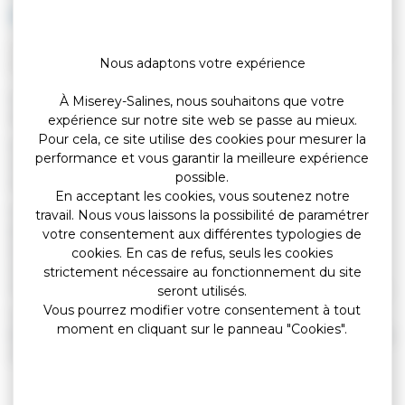
en arrêt maladie ?
Vérifié le 09/10/2019 - Direction de l'information légale et administrative
Nous adaptons votre expérience
(Premier ministre)
Les heures d'autorisation de sortie sont mentionnées sur votre
À Miserey-Salines, nous souhaitons que votre
arrêt de travail.
expérience sur notre site web se passe au mieux.
Pour cela, ce site utilise des cookies pour mesurer la
Le médecin peut vous interdire de sortir pendant l'arrêt, sauf si
performance et vous garantir la meilleure expérience
vous devez recevoir des soins ou passer des examens
possible.
médicaux.
En acceptant les cookies, vous soutenez notre
Si l'arrêt de travail prévoit des autorisations de sortie, vous
travail. Nous vous laissons la possibilité de paramétrer
devez être présent à votre domicile (sauf soins ou examens
votre consentement aux différentes typologies de
médicaux) de <span class="miseenevidence">9 h à
cookies. En cas de refus, seuls les cookies
11 h</span> et de <span class="miseenevidence">14 h à
strictement nécessaire au fonctionnement du site
16 h</span>, y compris les samedis, dimanches et jours fériés.
seront utilisés.
Vous pourrez modifier votre consentement à tout
Toutefois, par dérogation, le médecin peut autoriser les sorties
moment en cliquant sur le panneau "Cookies".
libres. Dans ce cas, il précise dans l'arrêt de travail les éléments
d'ordre médical qui les justifient.