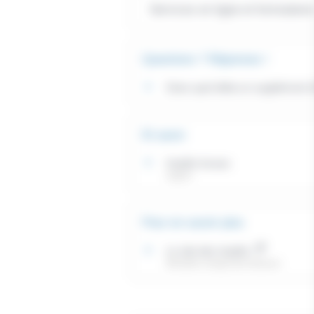
Services en ligne et formulaire
Questions ? Réponses !
Dans quel délai un supplément d'
Et aussi
Impôts locaux
Argent
Pour en savoir plus
Le site des impôts
Ministère chargé des finances