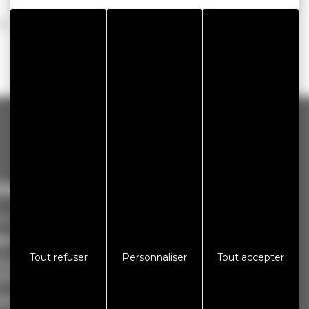
ive
ontact
Informations
irie de Miserey-Salines
Plan de site
Tout refuser
Personnaliser
Tout accepter
 Rue du 9 septembre
Espace presse
5480 MISEREY-SALINES
Galerie photos
léphone : 03 81 58 76 76