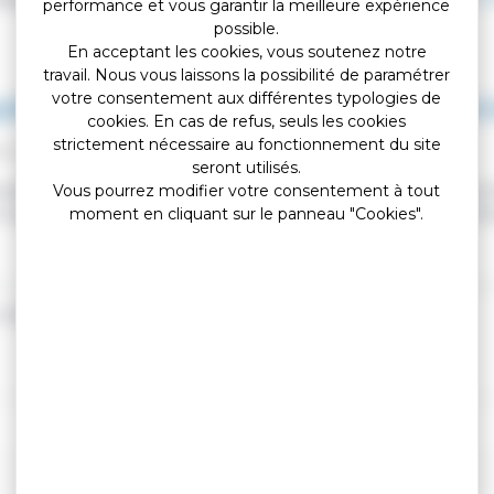
performance et vous garantir la meilleure expérience
possible.
En acceptant les cookies, vous soutenez notre
travail. Nous vous laissons la possibilité de paramétrer
votre consentement aux différentes typologies de
plément d'impôts locaux peut-il être ré
cookies. En cas de refus, seuls les cookies
strictement nécessaire au fonctionnement du site
ion légale et administrative (Premier ministre)
seront utilisés.
der un supplément d'impôt s'ils constatent des erreurs dans votre d
Vous pourrez modifier votre consentement à tout
n class="expression">délai de reprise</span>, qui dépend du type d'
moment en cliquant sur le panneau "Cookies".
 (redevance télé)