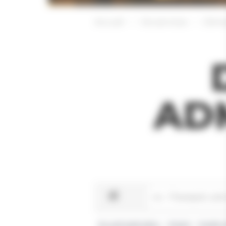
Accueil
Vos services
Déma
AD
Accueil particuliers
Argent
Impôts 
>
>