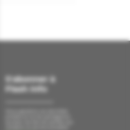
S'abonner à
Flash Info
Nous gardons vos données
privées et ne les partageons
qu’avec les tierces parties qui
rendent ce service possible.