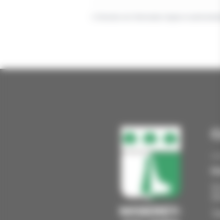
©
Direction de l'information légale et administrat
C
Ma
13
2
MISEREY-
Té