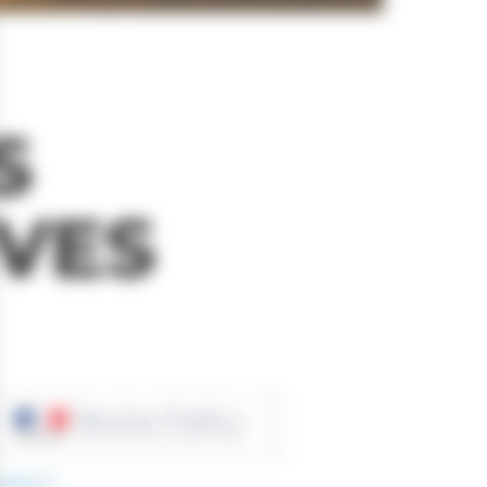
S
VES
réclamé ?