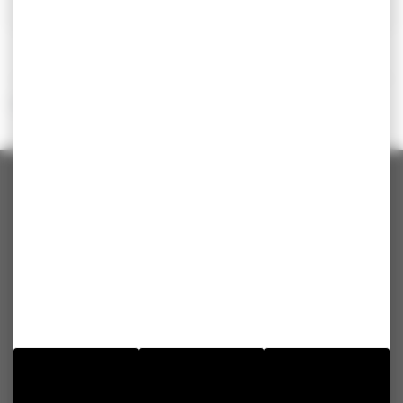
Legifrance
©
Direction de l'information légale et administrative
MISEREY-SALINES