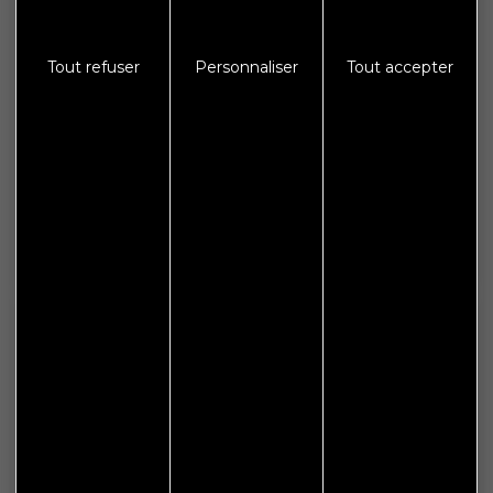
Galerie photos
Crédits
Tout refuser
Personnaliser
Tout accepter
Mentions légales
Protections des données
S'abonner à Flash Info
Nous gardons vos données privées et ne les partageons
qu’avec les tierces parties qui rendent ce service possible.
En savoir plus.