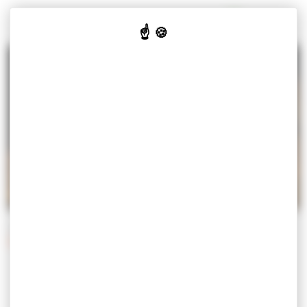
Panneau de gestion des cookies
MISEREY-SALINES
VOTRE
VOS
CULTURE
JE SUIS
MAIRIE
SERVICES
& LOISIRS
Accueil
Vos services
Démarches
Démarches administratives
DÉMARCHES