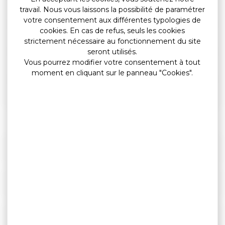
travail. Nous vous laissons la possibilité de paramétrer
Numéro d'identification du véhicule
votre consentement aux différentes typologies de
cookies. En cas de refus, seuls les cookies
Où peut-on circuler ?
strictement nécessaire au fonctionnement du site
seront utilisés.
Vous pourrez modifier votre consentement à tout
Assurance
moment en cliquant sur le panneau "Cookies".
Équipement
Textes de référence
Services en ligne et formulaires
Questions ? Réponses !