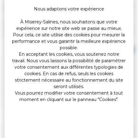
Vérifié le 31/10/2018 - Direction de l'information légale et administrative
Nous adaptons votre expérience
(Premier ministre)
À Miserey-Salines, nous souhaitons que votre
Oui, un mineur peut posséder un compte bancaire ou un livret
expérience sur notre site web se passe au mieux.
d'épargne, mais l'usage qu'il peut en faire est limité et progresse
Pour cela, ce site utilise des cookies pour mesurer la
avec son âge.
performance et vous garantir la meilleure expérience
possible.
Tout replier
Tout déplier
En acceptant les cookies, vous soutenez notre
travail. Nous vous laissons la possibilité de paramétrer
Dès la naissance
votre consentement aux différentes typologies de
cookies. En cas de refus, seuls les cookies
strictement nécessaire au fonctionnement du site
À partir de 12 ans
seront utilisés.
Vous pourrez modifier votre consentement à tout
À partir de 16 ans
moment en cliquant sur le panneau "Cookies".
Textes de référence