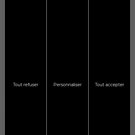
Plan de site
Espace presse
Galerie photos
Crédits
Mentions légales
Protections des données
S'abonner à Flash Info
Tout refuser
Personnaliser
Tout accepter
Nous gardons vos données privées et ne les partageons
qu’avec les tierces parties qui rendent ce service possible.
En savoir plus.