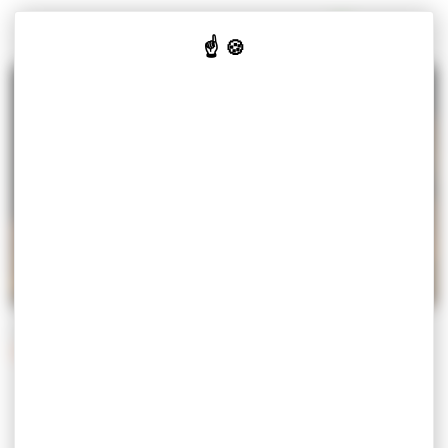
Panneau de gestion des cookies
MISEREY-SALINES
VOTRE
VOS
CULTURE
JE SUIS
MAIRIE
SERVICES
& LOISIRS
Accueil
Vos services
Démarches
Démarches administratives
DÉMARCHES