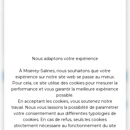
(Premier ministre)
Un étranger peut se voir refuser le droit d'entrer en France dans
certains cas. Une décision de refus d'entrée est alors prise à
son encontre par l'administration. Durant la procédure, il
bénéficie de droits, notamment celui de former un recours
contre le refus d'entrée devant le juge administratif. S'il n'a pas
formé un tel recours ou si le recours est rejeté par le juge, il est
reconduit de force hors de France.
Nous adaptons votre expérience
À Miserey-Salines, nous souhaitons que votre
Cas général
expérience sur notre site web se passe au mieux.
Pour cela, ce site utilise des cookies pour mesurer la
Demandeur d'asile
performance et vous garantir la meilleure expérience
possible.
En acceptant les cookies, vous soutenez notre
Tout replier
Tout déplier
travail. Nous vous laissons la possibilité de paramétrer
votre consentement aux différentes typologies de
Qui est concerné ?
cookies. En cas de refus, seuls les cookies
strictement nécessaire au fonctionnement du site