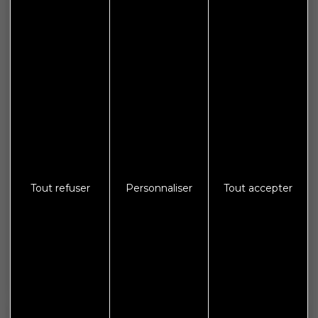
Informations
Plan de site
Espace presse
Galerie photos
Crédits
Mentions légales
Protections des données
Tout refuser
Personnaliser
Tout accepter
S'abonner à Flash Info
Nous gardons vos données privées et ne les partageons
qu’avec les tierces parties qui rendent ce service possible.
En savoir plus.