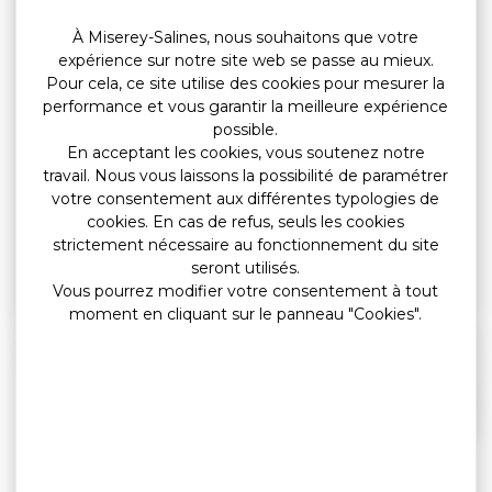
À Miserey-Salines, nous souhaitons que votre
expérience sur notre site web se passe au mieux.
Pour cela, ce site utilise des cookies pour mesurer la
performance et vous garantir la meilleure expérience
possible.
En acceptant les cookies, vous soutenez notre
travail. Nous vous laissons la possibilité de paramétrer
votre consentement aux différentes typologies de
cookies. En cas de refus, seuls les cookies
strictement nécessaire au fonctionnement du site
seront utilisés.
Vous pourrez modifier votre consentement à tout
moment en cliquant sur le panneau "Cookies".
Contenu du
<a href="https://miserey-
<a href="h
contrat
salines.fr/vos-
salines.fr/
services/demarches/demarches-
services/
administratives/?
administra
xml=F920">Réglementé</a> et
xml=F347
proche du régime applicable à
une location vide