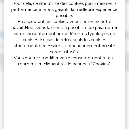
Pour cela, ce site utilise des cookies pour mesurer la
performance et vous garantir la meilleure expérience
possible.
En acceptant les cookies, vous soutenez notre
travail. Nous vous laissons la possibilité de paramétrer
ection subsidiaire ou temporaire : quelle
votre consentement aux différentes typologies de
cookies. En cas de refus, seuls les cookies
strictement nécessaire au fonctionnement du site
ion légale et administrative (Premier ministre)
seront utilisés.
tat à un étranger qui est ou risque d'être persécuté dans son pays. Il e
Vous pourrez modifier votre consentement à tout
sidiaire. L'Office français de protection des réfugiés et apatrides (Ofp
moment en cliquant sur le panneau "Cookies".
un dispositif particulier décidé au niveau européen lors d'afflux mas