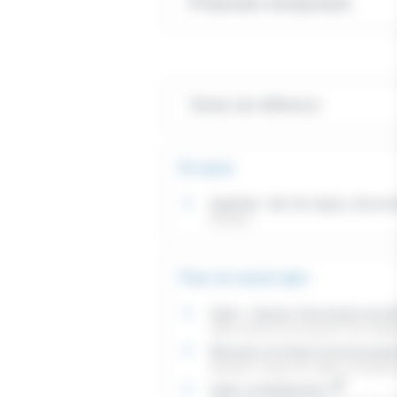
Protection temporaire
Textes de référence
Et aussi
Apatride : titre de séjour, docu
Étranger
Pour en savoir plus
Asile : clauses d'exclusion du b
Office français de protection des réfugi
Missions du Haut-Commissariat
Ministère chargé des affaires étrangèr
Asile constitutionnel