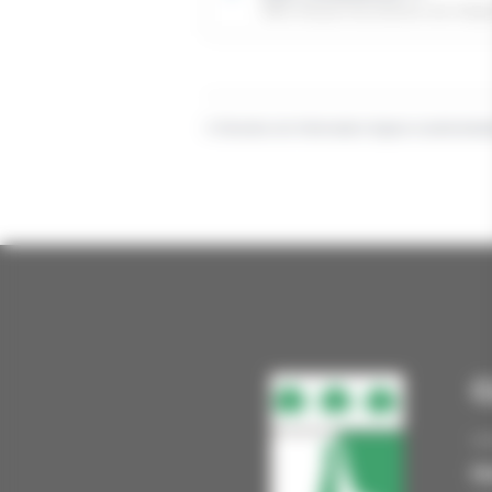
Office français de protection des réfugi
©
Direction de l'information légale et administrat
C
Ma