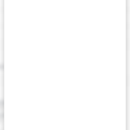
ment de voyage
énéfice de l'asile (Convention de Genève)
és et apatrides (Ofpra)
 des Nations-Unies pour les Réfugiés (HCR)
es