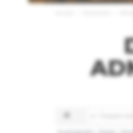
Accueil
Vos services
Déma
AD
Accueil particuliers
Étranger
Demand
>
>