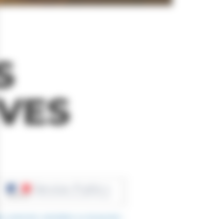
S
VES
é, protection subsidiaire ou temporaire :