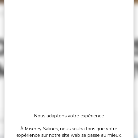
rches
Démarches administratives
DÉMARCHE
MINISTRATI
Nous adaptons votre expérience
À Miserey-Salines, nous souhaitons que votre
expérience sur notre site web se passe au mieux.
e d'asile (réfugié, protection subsidiaire, apatride)
Statut de réfugi
>