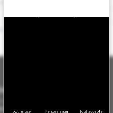
és et apatrides (Ofpra)
ive
ontact
Informations
irie de Miserey-Salines
Plan de site
Tout refuser
Personnaliser
Tout accepter