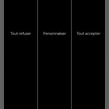
Galerie photos
Crédits
Mentions légales
Protections des données
Tout refuser
Personnaliser
Tout accepter
S'abonner à Flash Info
Nous gardons vos données privées et ne les partageons
qu’avec les tierces parties qui rendent ce service possible.
En savoir plus.