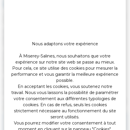
l'enfant ?
Vérifié le 20/03/2019 - Direction de l'information légale et administrative
(Premier ministre), Ministère chargé de la justice
Oui. Une femme accouchant sous X peut choisir le(s)
prénom(s) qu'elle souhaite attribuer à l'enfant. Ils sont inscrits
sur son acte de naissance.
Nous adaptons votre expérience
Si elle en a choisi 3 ou plus, le dernier tient lieu de <a
À Miserey-Salines, nous souhaitons que votre
href="https://miserey-salines.fr/vos-
expérience sur notre site web se passe au mieux.
services/demarches/demarches-administratives/?
Pour cela, ce site utilise des cookies pour mesurer la
xml=R10114">nom de famille</a>.
performance et vous garantir la meilleure expérience
Si la mère choisit de ne pas donner de prénom(s) à l'enfant,
possible.
l'officier d'état civil qui établit l'acte de naissance choisit 3
En acceptant les cookies, vous soutenez notre
prénoms.
travail. Nous vous laissons la possibilité de paramétrer
votre consentement aux différentes typologies de
Si elle choisit moins de 3 prénoms, l'officier d'état civil en choisit
cookies. En cas de refus, seuls les cookies
d'autres pour que le dernier tienne lieu de nom de famille.
strictement nécessaire au fonctionnement du site
seront utilisés.
À noter
Vous pourrez modifier votre consentement à tout
quand l'enfant sera <a href="https://miserey-salines.fr/vos-
moment en cliquant sur le panneau "Cookies".