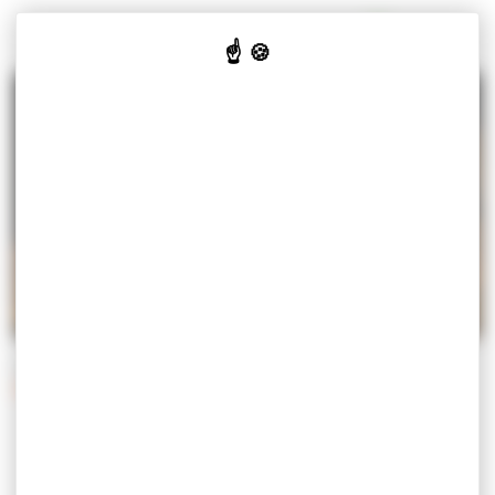
Panneau de gestion des cookies
MISEREY-SALINES
VOTRE
VOS
CULTURE
JE SUIS
MAIRIE
SERVICES
& LOISIRS
Accueil
Vos services
Démarches
Démarches administratives
DÉMARCHES