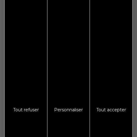
Accueil
Le lundi : de 14h00 à 18h00
Le mercredi, vendredi et samedi : 9h00 à 12h00
Informations
Plan de site
Espace presse
Galerie photos
Crédits
Mentions légales
Tout refuser
Personnaliser
Tout accepter
Protections des données
S'abonner à Flash Info