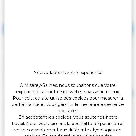
Vérifié le 25/07/2019 - Direction de l'information légale et administrative
(Premier ministre)
Location vide
Location meublée
Le propriétaire peut exiger le versement d'un dépôt de garantie
pour couvrir d'éventuels manquements du locataire (loyers ou
charges impayés, réalisation des réparations locatives...). Le
Nous adaptons votre expérience
montant du dépôt de garanti, son versement et sa restitution
sont encadrés par la loi.
À Miserey-Salines, nous souhaitons que votre
expérience sur notre site web se passe au mieux.
Tout replier
Tout déplier
Pour cela, ce site utilise des cookies pour mesurer la
performance et vous garantir la meilleure expérience
Montant maximum
possible.
En acceptant les cookies, vous soutenez notre
travail. Nous vous laissons la possibilité de paramétrer
Versement au propriétaire
votre consentement aux différentes typologies de