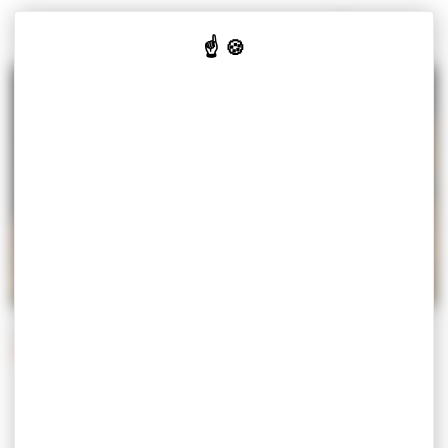
Panneau de gestion des cookies
MISEREY-SALINES
VOTRE
VOS
CULTURE
JE SUIS
MAIRIE
SERVICES
& LOISIRS
Accueil
Vos services
Démarches
Démarches administratives
DÉMARCHES