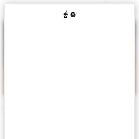
Panneau de gestion des cookies
MISEREY-SALINES
VOTRE
VOS
CULTURE
JE SUIS
MAIRIE
SERVICES
& LOISIRS
Accueil
Vos services
Démarches
Démarches administratives
DÉMARCHES