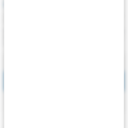
familiales ?
Vérifié le 01/01/2019 - Direction de l'information légale et administrative
(Premier ministre)
Non, elles sont exonérées d'impôt sur le revenu. Toutefois, vous
devez déclarer la somme qui dépasse un plafond dans certains
cas.
Exonérations d'impôt sur le revenu des prestations sociales
et familiales
Prestations exonérées
Plafond
de l'impôt sur le revenu
Revenu de solidarité
Aucun
active (RSA)
Prime d'activité