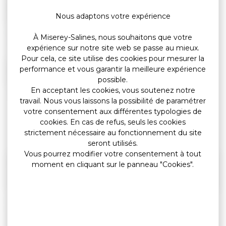
Prestations familiales
Nous adaptons votre expérience
Prestations liées à une
À Miserey-Salines, nous souhaitons que votre
situation de handicap
expérience sur notre site web se passe au mieux.
Pour cela, ce site utilise des cookies pour mesurer la
performance et vous garantir la meilleure expérience
Allocations logement
possible.
En acceptant les cookies, vous soutenez notre
Titres-restaurant
Dans la limite de <span
travail. Nous vous laissons la possibilité de paramétrer
class="valeur">5,43 €</span> en
votre consentement aux différentes typologies de
2018 (<span
cookies. En cas de refus, seuls les cookies
class="valeur">5,48 €</span> en
strictement nécessaire au fonctionnement du site
2018)
seront utilisés.
Vous pourrez modifier votre consentement à tout
Chèques-vacances
Dans la limite de <span
moment en cliquant sur le panneau "Cookies".
class="valeur">1 498,47 €</span>
Frais de transport pour
Dans la limite de <span
le trajet domicile-lieu de
class="valeur">50 %</span> des
travail (transports en
frais