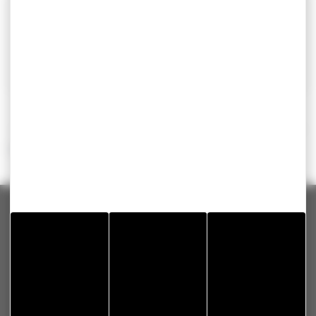
Pour en savoir plus
Brochure pratique 2019 - Déclaration des revenus
de 2018
Ministère chargé des finances
©
Direction de l'information légale et administrative