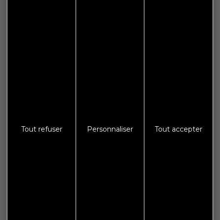
Le lundi : de 14h00 à 18h00
Le mercredi, vendredi et samedi : 9h00 à 12h00
Informations
Plan de site
Espace presse
Galerie photos
Tout refuser
Personnaliser
Tout accepter
Crédits
Mentions légales
Protections des données
S'abonner à Flash Info