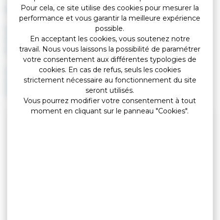
Sélectionner la rubrique : "Je souhaite acheter un timbre
Pour cela, ce site utilise des cookies pour mesurer la
électronique"
performance et vous garantir la meilleure expérience
Sélectionner le motif de la demande : "Nationalité française"
possible.
Indiquer le lieu de dépôt du dossier
En acceptant les cookies, vous soutenez notre
Indiquer le type de timbre souhaité (accès à la nationalité
travail. Nous vous laissons la possibilité de paramétrer
française)
votre consentement aux différentes typologies de
Confirmer votre choix en ajoutant le timbre au panier
cookies. En cas de refus, seuls les cookies
Choisir le mode de réception (courriel ou SMS)
strictement nécessaire au fonctionnement du site
Sélectionner le type de carte bancaire et payer
seront utilisés.
Vous pourrez modifier votre consentement à tout
moment en cliquant sur le panneau "Cookies".
Service en ligne
Achat en ligne du timbre fiscal - Accès à la nationalité
française
Accéder au service en ligne