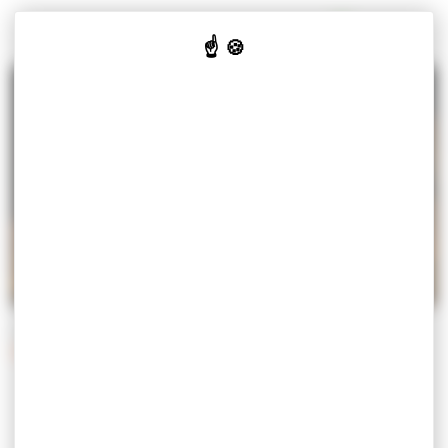
Panneau de gestion des cookies
MISEREY-SALINES
VOTRE
VOS
CULTURE
JE SUIS
MAIRIE
SERVICES
& LOISIRS
Accueil
Vos services
Démarches
Démarches administratives
DÉMARCHES