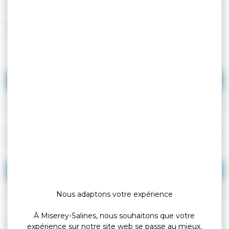
(Premier ministre)
Pour déposer un dossier de demande de nationalité française,
vous devez fournir un timbre fiscal électronique.
Vous habitez en France
Vous habitez à l'étranger
Les timbres fiscaux électroniques peuvent être achetés en ligne
ou dans un bureau de tabac.
En ligne
Dans un bureau de tabac
Nous adaptons votre expérience
À Miserey-Salines, nous souhaitons que votre
Suivez les étapes suivantes pour faire votre démarche en ligne :
expérience sur notre site web se passe au mieux.