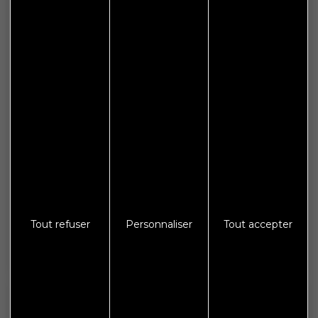
Plan de site
Espace presse
Galerie photos
Crédits
Mentions légales
Protections des données
S'abonner à Flash Info
Tout refuser
Personnaliser
Tout accepter
Nous gardons vos données privées et ne les partageons
qu’avec les tierces parties qui rendent ce service possible.
En savoir plus.