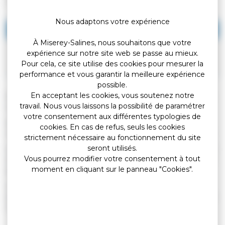
(Premier ministre)
Nous adaptons votre expérience
Impôt sur le revenu
À Miserey-Salines, nous souhaitons que votre
Impôts locaux
expérience sur notre site web se passe au mieux.
Pour cela, ce site utilise des cookies pour mesurer la
Impôt sur la fortune immobilière (IFI)
performance et vous garantir la meilleure expérience
possible.
En acceptant les cookies, vous soutenez notre
Depuis le 1<Exposant>er</Exposant> janvier 2019, les impôts
travail. Nous vous laissons la possibilité de paramétrer
sur le revenus sont prélevés directement à la source.
votre consentement aux différentes typologies de
Du 1<Exposant>er</Exposant> janvier 2019 au 31 août 2019,
cookies. En cas de refus, seuls les cookies
vous serez prélevé selon le taux calculé sur vos revenus 2017.
strictement nécessaire au fonctionnement du site
seront utilisés.
Vous déclarez vos revenus 2018 aux impôts à partir du 10 avril
Vous pourrez modifier votre consentement à tout
2019. Vous obtiendrez en retour le taux de vos prélèvements à
moment en cliquant sur le panneau "Cookies".
partir de septembre 2019.
À partir du 1<Exposant>er</Exposant> septembre 2019 et
jusqu’au 31 août 2020, vous serez prélevé selon le taux calculé
sur vos revenus 2018.