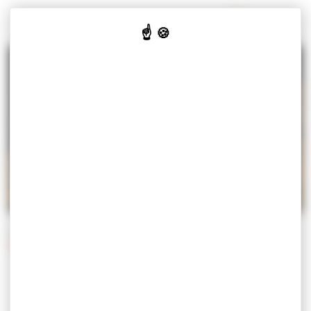
Panneau de gestion des cookies
MISEREY-SALINES
VOTRE
VOS
CULTURE
JE SUIS
MAIRIE
SERVICES
& LOISIRS
Accueil
Vos services
Démarches
Démarches administratives
DÉMARCHES