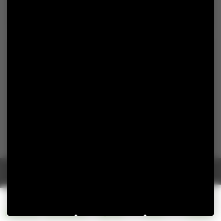
Nous gardons vos données privées et ne les partageons
qu’avec les tierces parties qui rendent ce service possible.
En savoir plus.
Réalisation Koredge
Démarches
Associations
Agenda
Actus
Cookies