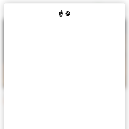
Panneau de gestion des cookies
MISEREY-SALINES
VOTRE
VOS
CULTURE
JE SUIS
MAIRIE
SERVICES
& LOISIRS
Accueil
Vos services
Démarches
Démarches administratives
DÉMARCHES