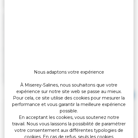
(Premier ministre)
Le forfait post stationnement (FPS) remplace l'amende en cas
de stationnement non payé. Le montant du <a
href="https://miserey-salines.fr/vos-
services/demarches/demarches-administratives/?
xml=R49534">FPS</a> varie d'une commune à l'autre. Il est à
payer dans un délai de 3 mois. Le montant peut être minoré si
vous payez rapidement. Le montant est majoré si vous payez
avec retard. Vous pouvez contester le FPS via un recours
administratif préalable obligatoire (Rapo). Si le Rapo n'aboutit
Nous adaptons votre expérience
pas, vous pouvez saisir la Commission du contentieux du
stationnement payant (CCSP).
À Miserey-Salines, nous souhaitons que votre
expérience sur notre site web se passe au mieux.
Tout replier
Tout déplier
Pour cela, ce site utilise des cookies pour mesurer la
performance et vous garantir la meilleure expérience
De quoi s'agit-il ?
possible.
En acceptant les cookies, vous soutenez notre
travail. Nous vous laissons la possibilité de paramétrer
Comment est-on informé du FPS ?
votre consentement aux différentes typologies de
cookies. En cas de refus, seuls les cookies