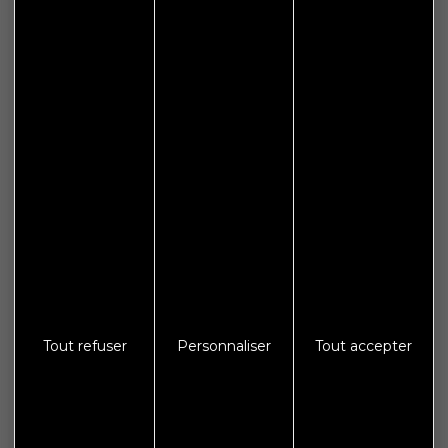
Le lundi : de 14h00 à 18h00
Le mercredi, vendredi et samedi : 9h00 à 12h00
Informations
Plan de site
Espace presse
Galerie photos
Crédits
Mentions légales
Tout refuser
Personnaliser
Tout accepter
Protections des données
S'abonner à Flash Info