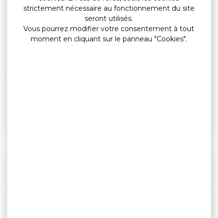
strictement nécessaire au fonctionnement du site
Quel est le prix du FPS ?
seront utilisés.
Vous pourrez modifier votre consentement à tout
Quels sont les délais pour payer le FPS ?
moment en cliquant sur le panneau "Cookies".
Comment payer ?
Contestation du FPS
Contestation du FPS majoré
Textes de référence
Services en ligne et formulaires