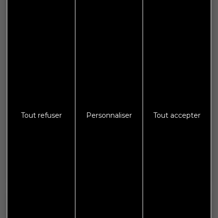
Plan de site
Espace presse
Galerie photos
Crédits
Mentions légales
Protections des données
Tout refuser
Personnaliser
Tout accepter
S'abonner à Flash Info
Nous gardons vos données privées et ne les partageons
qu’avec les tierces parties qui rendent ce service possible.
En savoir plus.