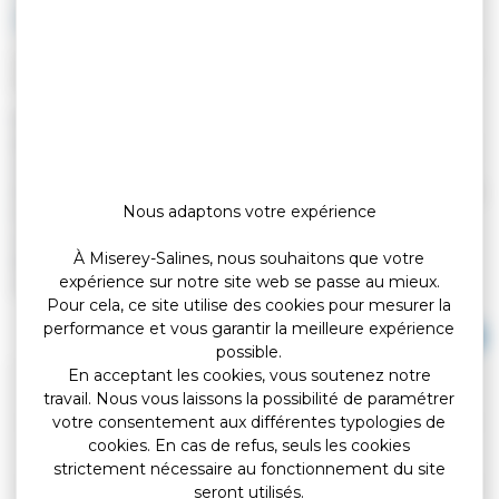
2019 ?
Vérifié le 19/11/2019 - Direction de l'information légale et administrative
(Premier ministre)
Non, la date du 31 décembre n'est plus impérative. Il est
désormais possible de s'inscrire sur les listes électorales et de
voter la même année. Il faut toutefois respecter une date limite
d'inscription. Pour les prochaines élections consulaires en 2020,
Nous adaptons votre expérience
il s'agit du 10 avril 2020. Cette date peut être repoussée dans
certaines situations seulement (Français atteignant 18 ans,
À Miserey-Salines, nous souhaitons que votre
déménagement, acquisition de la nationalité française, droit de
expérience sur notre site web se passe au mieux.
vote recouvré, majeur sous tutelle, ...).
Pour cela, ce site utilise des cookies pour mesurer la
performance et vous garantir la meilleure expérience
Tout replier
Tout déplier
possible.
En acceptant les cookies, vous soutenez notre
Jeune ayant 18 ans
travail. Nous vous laissons la possibilité de paramétrer
votre consentement aux différentes typologies de
cookies. En cas de refus, seuls les cookies
Déménagement
strictement nécessaire au fonctionnement du site
seront utilisés.