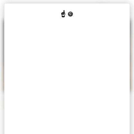
Panneau de gestion des cookies
MISEREY-SALINES
VOTRE
VOS
CULTURE
JE SUIS
MAIRIE
SERVICES
& LOISIRS
Accueil
Vos services
Démarches
Démarches administratives
DÉMARCHES