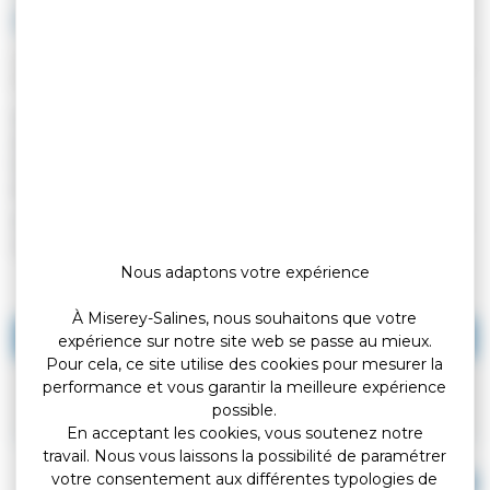
publique
Vérifié le 04/03/2019 - Direction de l'information légale et administrative
(Premier ministre)
Vous pouvez bénéficier, sous certaines conditions, de la prise
en charge partielle ou totale par l’administration des frais de
transport, de repas et d’hébergement liés à vos déplacements
professionnels occasionnels (mission, formation, examen, ...).
Cette page ne détaille pas les conditions de prise en charge en
cas de déplacement à l'étranger.
Nous adaptons votre expérience
À Miserey-Salines, nous souhaitons que votre
Fonction publique d'État (FPE)
expérience sur notre site web se passe au mieux.
Pour cela, ce site utilise des cookies pour mesurer la
Territoriale (FPT)
performance et vous garantir la meilleure expérience
possible.
Hospitalière (FPH)
En acceptant les cookies, vous soutenez notre
travail. Nous vous laissons la possibilité de paramétrer
votre consentement aux différentes typologies de
Tout replier
Tout déplier