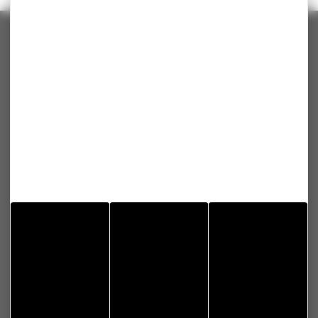
MISEREY-SALINES
Contact
Mairie de Miserey-Salines
13 Rue du 9 septembre
25480 MISEREY-SALINES