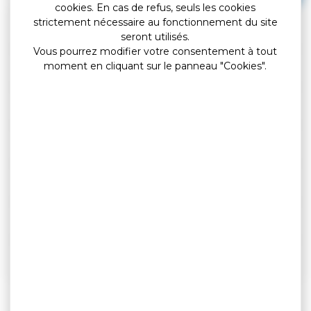
cookies. En cas de refus, seuls les cookies
strictement nécessaire au fonctionnement du site
Formation
seront utilisés.
Vous pourrez modifier votre consentement à tout
moment en cliquant sur le panneau "Cookies".
Concours ou examens
Mission
Tournée
Intérim
Participation à une commission
Déplacements au sein d'un même commune