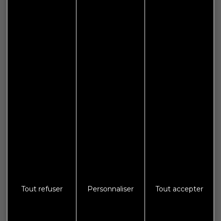
Téléphone : 03 81 58 76 76
Accueil
Le lundi : de 14h00 à 18h00
Le mercredi, vendredi et samedi : 9h00 à 12h00
Informations
Plan de site
Espace presse
Galerie photos
Crédits
Mentions légales
Tout refuser
Personnaliser
Tout accepter
Protections des données