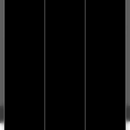
S'abonner à Flash Info
Nous gardons vos données privées et ne les partageons
qu’avec les tierces parties qui rendent ce service possible.
En savoir plus.
Réalisation Koredge