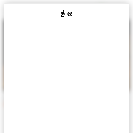
Panneau de gestion des cookies
MISEREY-SALINES
VOTRE
VOS
CULTURE
JE SUIS
MAIRIE
SERVICES
& LOISIRS
Accueil
Vos services
Démarches
Démarches administratives
DÉMARCHES