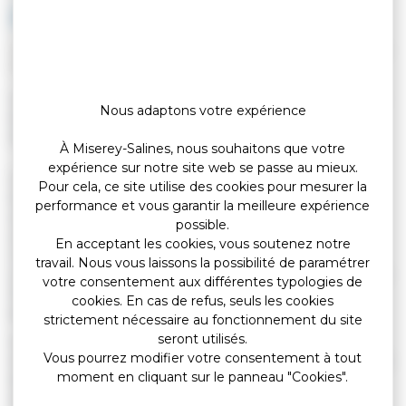
jeune...) ?
Vérifié le 28/06/2019 - Direction de l'information légale et administrative
(Premier ministre)
Les anciens contrats aidés signés restent valables jusqu'à leur
Nous adaptons votre expérience
terme. Lorsqu'ils sont à durée déterminée, ils ne peuvent plus
être renouvelés.
À Miserey-Salines, nous souhaitons que votre
expérience sur notre site web se passe au mieux.
Un <span class="miseenevidence">contrat </span> <a
Pour cela, ce site utilise des cookies pour mesurer la
href="https://miserey-salines.fr/vos-
performance et vous garantir la meilleure expérience
services/demarches/demarches-administratives/?
possible.
xml=F24438">d'emploi d'avenir</a> signé avant le
En acceptant les cookies, vous soutenez notre
1<Exposant>er</Exposant> janvier 2018 reste valable. Les
travail. Nous vous laissons la possibilité de paramétrer
contrats en cours iront jusqu'à leur terme (maximum décembre
votre consentement aux différentes typologies de
2020 sauf si action de formation en cours), mais ne pourront
cookies. En cas de refus, seuls les cookies
pas être renouvelés.
strictement nécessaire au fonctionnement du site
seront utilisés.
Les <span class="miseenevidence">contrats d'insertion -
Vous pourrez modifier votre consentement à tout
revenu minimum d'activité (CI-RMA)</span> ont été remplacés
moment en cliquant sur le panneau "Cookies".
depuis 2010 par le <a href="https://miserey-salines.fr/vos-
services/demarches/demarches-administratives/?