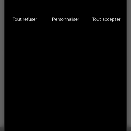
Protections des données
Tout refuser
Personnaliser
Tout accepter
S'abonner à Flash Info
Nous gardons vos données privées et ne les partageons
qu’avec les tierces parties qui rendent ce service possible.
En savoir plus.