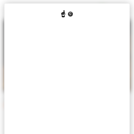
Panneau de gestion des cookies
MISEREY-SALINES
VOTRE
VOS
CULTURE
JE SUIS
MAIRIE
SERVICES
& LOISIRS
Accueil
Vos services
Démarches
Démarches administratives
DÉMARCHES