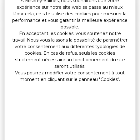
À Miserey-Salines, nous souhaitons que votre
expérience sur notre site web se passe au mieux.
Services en ligne et formulaires
Pour cela, ce site utilise des cookies pour mesurer la
performance et vous garantir la meilleure expérience
possible.
En acceptant les cookies, vous soutenez notre
Questions ? Réponses !
travail. Nous vous laissons la possibilité de paramétrer
votre consentement aux différentes typologies de
En quoi consiste l'adhésion à la Sécurité sociale ?
cookies. En cas de refus, seuls les cookies
Peut-on encore être ayant droit pour la sécurité
strictement nécessaire au fonctionnement du site
sociale ?
seront utilisés.
À quel organisme de sécurité sociale est-on
Vous pourrez modifier votre consentement à tout
rattaché pour l'assurance maladie ?
moment en cliquant sur le panneau "Cookies".
Non respect des règles de la Sécurité sociale :
quelles conséquences ?
Quelles informations contient la carte Vitale ?
Sécurité sociale : comment prouver sa situation
régulière en France ?
La couverture maladie universelle (CMU) existe-t-
elle toujours ?
Qu'est-ce que la protection universelle maladie