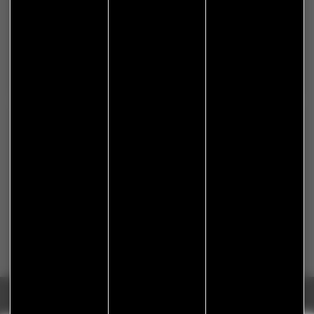
S'abonner à Flash Info
Nous gardons vos données privées et ne les partageons
qu’avec les tierces parties qui rendent ce service possible.
En savoir plus.
Réalisation Koredge