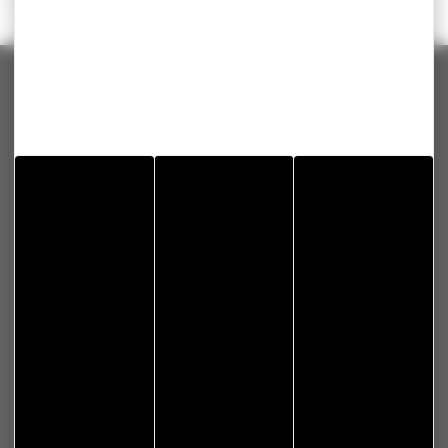
MISEREY-SALINES
Contact
Mairie de Miserey-Salines
13 Rue du 9 septembre