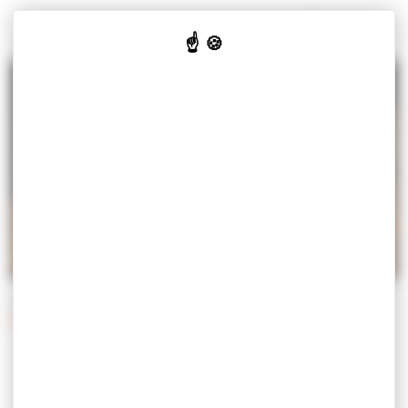
Panneau de gestion des cookies
MISEREY-SALINES
VOTRE
VOS
CULTURE
JE SUIS
MAIRIE
SERVICES
& LOISIRS
Accueil
Vos services
Démarches
Démarches administratives
DÉMARCHES