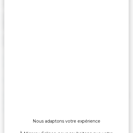
(Premier ministre)
Les informations contenues sur cette page s’adressent
principalement aux personnes relevant du régime général de la
Sécurité sociale.
Les règles et formalités particulières des autres régimes n’y
sont pas développées.
Sécurité sociale d'un étudiant
Immatriculation à la Sécurité sociale pour un salarié qui
arrive en France
Sécurité sociale : affiliation d'un agent public auprès de
l'assurance maladie
Sécurité sociale : changement de situation professionnelle
Sécurité sociale : changement de situation personnelle
Rattachement d'un enfant en qualité d'ayant droit d'un
assuré social
Nous adaptons votre expérience