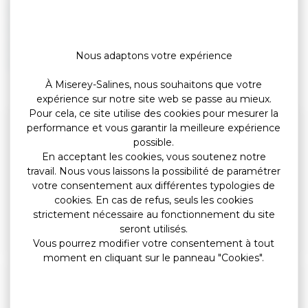
Accueil familial
Aide sociale à l'hébergement (ASH)
Éhpad
Nous adaptons votre expérience
Hébergement temporaire
À Miserey-Salines, nous souhaitons que votre
expérience sur notre site web se passe au mieux.
Pour cela, ce site utilise des cookies pour mesurer la
performance et vous garantir la meilleure expérience
Questions ? Réponses !
possible.
Quels établissements ou résidences hébergent des
En acceptant les cookies, vous soutenez notre
personnes âgées (Ehpad...) ?
travail. Nous vous laissons la possibilité de paramétrer
votre consentement aux différentes typologies de
Accueillant familial et assistant familial : quelles
cookies. En cas de refus, seuls les cookies
différences ?
strictement nécessaire au fonctionnement du site
Comment devenir accueillant familial (accueil d'une
seront utilisés.
personne âgée/handicapée) ?
Vous pourrez modifier votre consentement à tout
moment en cliquant sur le panneau "Cookies".
Et aussi