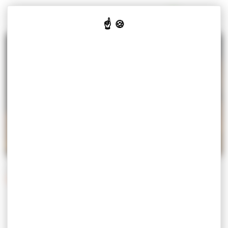
Panneau de gestion des cookies
MISEREY-SALINES
VOTRE
VOS
CULTURE
JE SUIS
MAIRIE
SERVICES
& LOISIRS
Accueil
Vos services
Démarches
Démarches administratives
DÉMARCHES