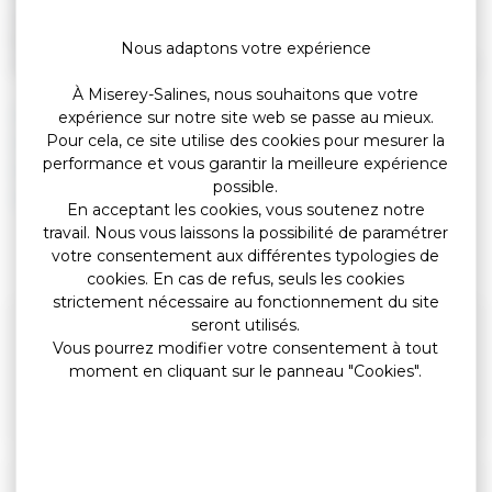
existe également des fichiers listant les personnes interdites
bancaire ou interdites de chéquier, les incidents de
Nous adaptons votre expérience
remboursement des crédits et les situations de surendettement.
À Miserey-Salines, nous souhaitons que votre
Fichier des comptes bancaires (Ficoba)
expérience sur notre site web se passe au mieux.
Pour cela, ce site utilise des cookies pour mesurer la
Fichier central des chèques (FCC)
performance et vous garantir la meilleure expérience
Fichier national des chèques irréguliers (FNCI)
possible.
Fichier incidents de remboursement - Crédits des
En acceptant les cookies, vous soutenez notre
particuliers (FICP)
travail. Nous vous laissons la possibilité de paramétrer
votre consentement aux différentes typologies de
cookies. En cas de refus, seuls les cookies
strictement nécessaire au fonctionnement du site
seront utilisés.
Et aussi
Vous pourrez modifier votre consentement à tout
moment en cliquant sur le panneau "Cookies".
Refus d'ouverture de compte bancaire : droit au
compte
Argent
Pour en savoir plus