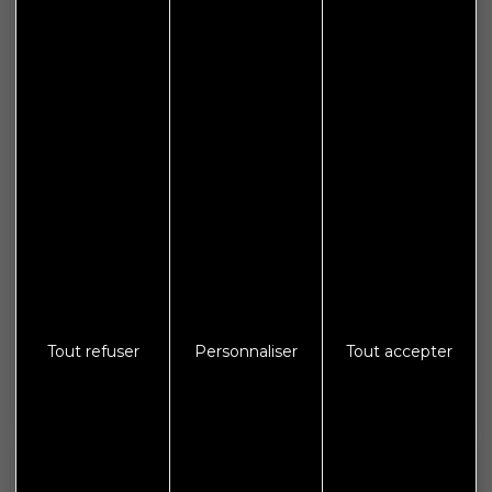
Plan de site
Espace presse
Galerie photos
Crédits
Mentions légales
Protections des données
S'abonner à Flash Info
Tout refuser
Personnaliser
Tout accepter
Nous gardons vos données privées et ne les partageons
qu’avec les tierces parties qui rendent ce service possible.
En savoir plus.