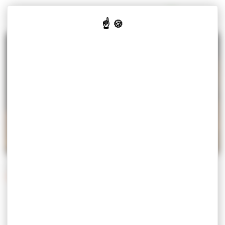
Panneau de gestion des cookies
MISEREY-SALINES
VOTRE
VOS
CULTURE
JE SUIS
MAIRIE
SERVICES
& LOISIRS
Accueil
Vos services
Démarches
Démarches administratives
DÉMARCHES