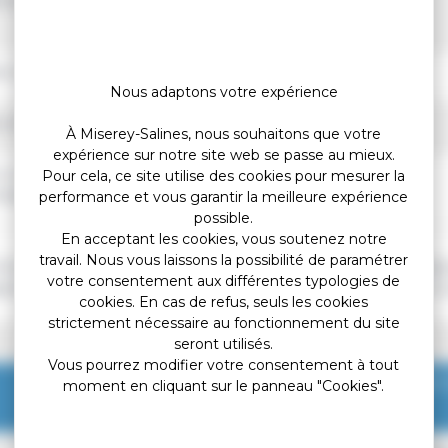
on de présence d'alcool dans le sang
Délit
Nous adaptons votre expérience
u refus de dépistage de stupéfiants
Délit
À Miserey-Salines, nous souhaitons que votre
expérience sur notre site web se passe au mieux.
e un véhicule équipé d'un dispositif homologué
Délit
Pour cela, ce site utilise des cookies pour mesurer la
onique
performance et vous garantir la meilleure expérience
possible.
En acceptant les cookies, vous soutenez notre
travail. Nous vous laissons la possibilité de paramétrer
ps://miserey-salines.fr/vos-services/demarches/demarches-administr
votre consentement aux différentes typologies de
rentissage anticipé, encadré ou supervisé, la limite légale est de 0,
cookies. En cas de refus, seuls les cookies
strictement nécessaire au fonctionnement du site
Infractions liées au non respect des limitations de vitesse
seront utilisés.
Vous pourrez modifier votre consentement à tout
Classe de c
moment en cliquant sur le panneau "Cookies".