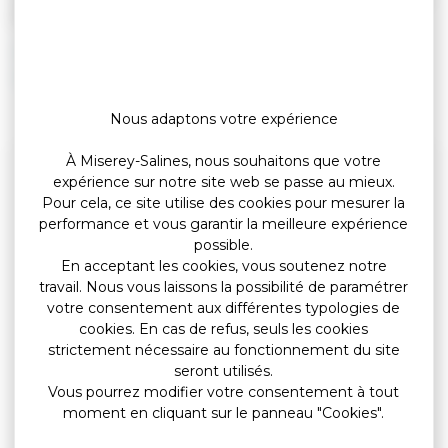
(Premier ministre)
Défunt ayant eu des enfants
Défunt sans enfant
Nous adaptons votre expérience
À Miserey-Salines, nous souhaitons que votre
Questions ? Réponses !
expérience sur notre site web se passe au mieux.
Pour cela, ce site utilise des cookies pour mesurer la
Quelles sont les règles pour hériter ?
performance et vous garantir la meilleure expérience
Quels sont les droits des descendants d'un héritier
possible.
décédé ?
En acceptant les cookies, vous soutenez notre
travail. Nous vous laissons la possibilité de paramétrer
Peut-on être exclu d'une succession pour
votre consentement aux différentes typologies de
indignité ?
cookies. En cas de refus, seuls les cookies
Quels sont les droits sur le logement de l'époux ou
strictement nécessaire au fonctionnement du site
partenaire ou concubin du défunt ?
seront utilisés.
L'usufruit de l'époux survivant peut-il être
Vous pourrez modifier votre consentement à tout
transformé en rente ou en capital ?
moment en cliquant sur le panneau "Cookies".
L'époux survivant peut-il réclamer une pension