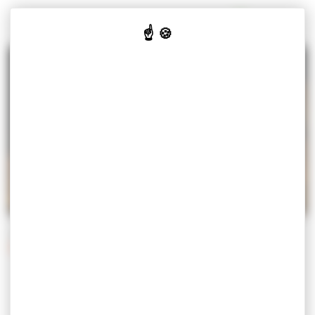
Panneau de gestion des cookies
MISEREY-SALINES
VOTRE
VOS
CULTURE
JE SUIS
MAIRIE
SERVICES
& LOISIRS
Accueil
Vos services
Démarches
Démarches administratives
DÉMARCHES