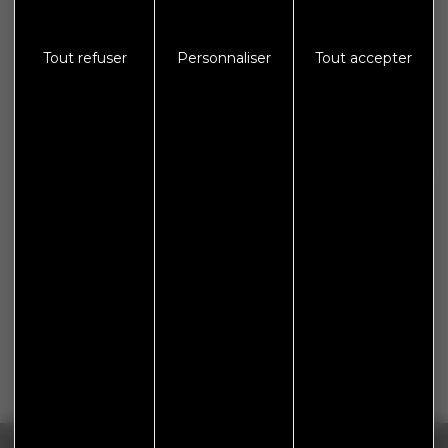
Protections des données
Tout refuser
Personnaliser
Tout accepter
S'abonner à Flash Info
Nous gardons vos données privées et ne les partageons
qu’avec les tierces parties qui rendent ce service possible.
En savoir plus.