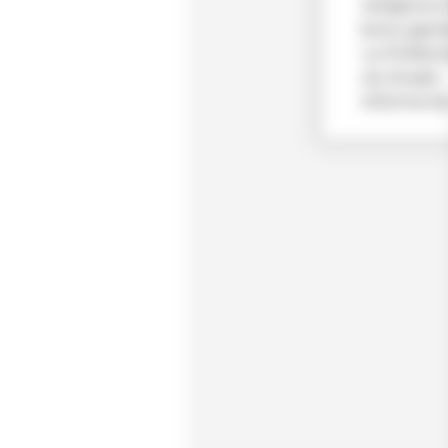
Adoptons 
bons gest
La Préfect
du Doubs
informe les.