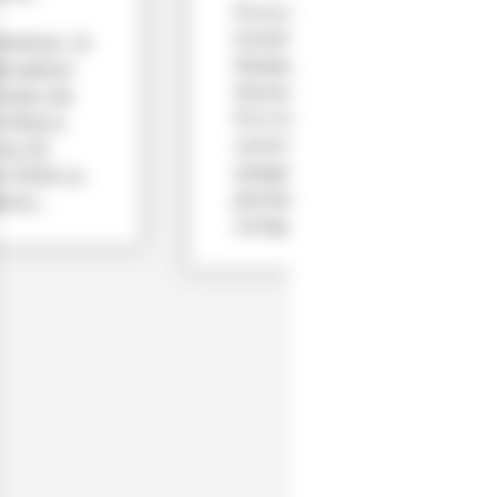
PLUi et
incivilités…
eresse : le
Madame,
s placé
Monsieur, Le
iveau de
PLU de la
e Mise à
commune,
 du 20
adopté en
et 2026 La
janvier 2008,
ctu...
comp...