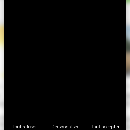
6
22/07/2026
18/0
E
STOP AUX
CR
ULE
LINGETTES
SÉ
–
r du
Le
RE
2026.
Département
D’
Tout refuser
Personnaliser
Tout accepter