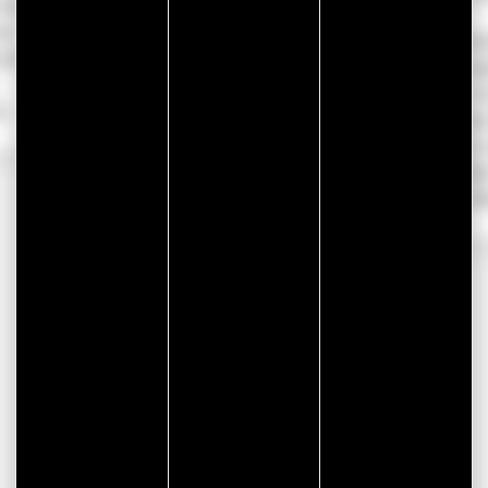
les
Eau et
es
Assainissement
Séch
ure
(DEA) alerte
Doub
sur les dégâts
en n
..
provoqués par
cris
les lingettes
jour
je...
juill
Préfe