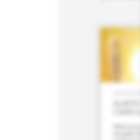
29/07/202
ALERT
CANIC
Mise à jou
29 juillet 