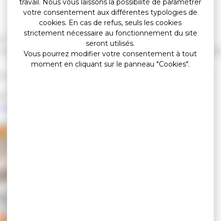
travail. Nous vous laissons la possibilité de paramétrer
votre consentement aux différentes typologies de
cookies. En cas de refus, seuls les cookies
strictement nécessaire au fonctionnement du site
r l’accueil de loisirs d’automne à École-Valentin !
seront utilisés.
usique » du 21 au 25 octobre et « Le théâtre des petit
Vous pourrez modifier votre consentement à tout
moment en cliquant sur le panneau "Cookies".
tions magiques, musique, théâtre et Boom d’Halloween !
, l’ArÊT et Science Events
l-animation.ufcv.fr