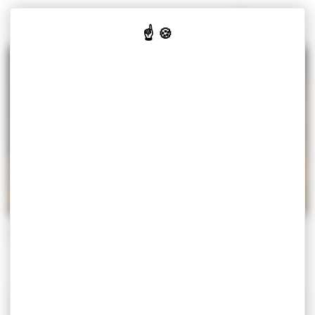
Panneau de gestion des cookies
MISEREY-SALINES
VOTRE
VOS
CULTURE
JE SUIS
MAIRIE
SERVICES
& LOISIRS
Accueil
Actualités
CHIENS EN LAISSE EN FORET