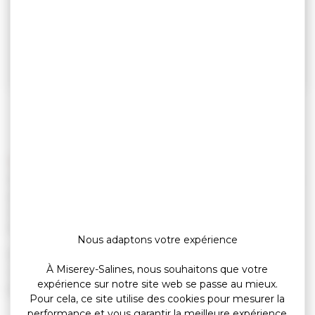
Chiens en forêt : en laisse jusqu’au 30 juin !
Du 15 avril au 30 juin, pour protéger la faune sauvage en
période de reproduction, les chiens doivent
impérativement être tenus en laisse hors des allées
forestières.
Nous adaptons votre expérience
En cas de non respect de la réglementation, les
À Miserey-Salines, nous souhaitons que votre
contrevenants s’exposent à une amende pouvant aller
expérience sur notre site web se passe au mieux.
jusqu’à 750 €
Pour cela, ce site utilise des cookies pour mesurer la
performance et vous garantir la meilleure expérience