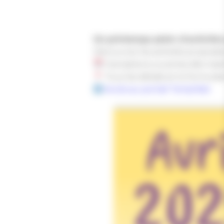
Un printemps plein d’activités
Découvrez les activités proposé
Inscriptions ouvertes dès mai
Tous les détails et le formulair
Accès au portail Temp’Ado