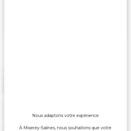
L’association
Miserey s’anime
vous donne rendez-vous
exceptionnellement le mercredi 24 juin 2026, à
partir de 18h30
, à la
salle des fêtes de Miserey-
Salines
, pour le dernier
Mardi s’anime
de la saison.
Le principe reste simple et convivial : chacun peut
apporter un petit quelque chose à boire ou à manger
Nous adaptons votre expérience
pour partager un moment entre habitants.
Pour remercier les bénévoles, futurs bénévoles,
À Miserey-Salines, nous souhaitons que votre