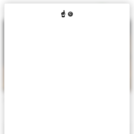
Panneau de gestion des cookies
MISEREY-SALINES
VOTRE
VOS
CULTURE
JE SUIS
MAIRIE
SERVICES
& LOISIRS
Accueil
Actualités
APÉRO VILLAGEOIS