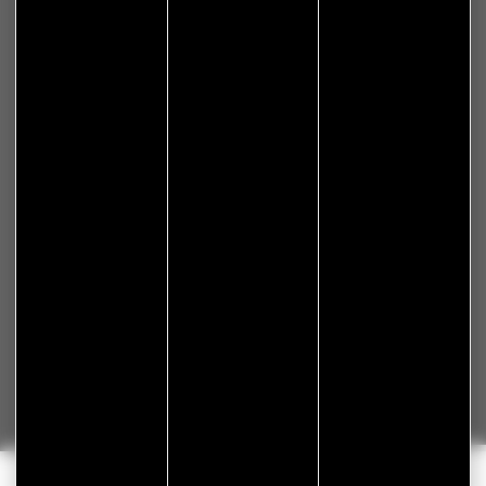
Informations
Plan de site
Espace presse
Galerie photos
Crédits
Mentions légales
Protections des données
S'abonner à Flash Info
Nous gardons vos données privées et ne les partageons
qu’avec les tierces parties qui rendent ce service possible.