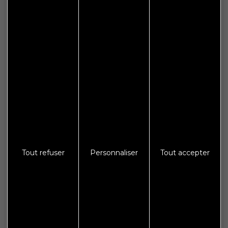
MISEREY-SALINES
Contact
Mairie de Miserey-Salines
13 Rue du 9 septembre
Tout refuser
Personnaliser
Tout accepter
25480 MISEREY-SALINES
Téléphone : 03 81 58 76 76
Accueil
Le lundi : de 14h00 à 18h00
Le mercredi, vendredi et samedi : 9h00 à 12h00